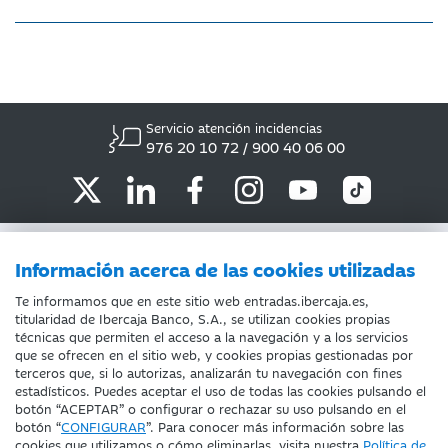
Servicio atención incidencias
976 20 10 72 / 900 40 06 00
ATENCIÓN AL CLIENTE
Información acerca de las cookies utilizadas
POLÍTICA DE COOKIES
Te informamos que en este sitio web entradas.ibercaja.es,
titularidad de Ibercaja Banco, S.A., se utilizan cookies propias
INFORMACIÓN COMERCIAL IBERCAJA
técnicas que permiten el acceso a la navegación y a los servicios
que se ofrecen en el sitio web, y cookies propias gestionadas por
AVISO LEGAL
terceros que, si lo autorizas, analizarán tu navegación con fines
estadísticos. Puedes aceptar el uso de todas las cookies pulsando el
botón “ACEPTAR” o configurar o rechazar su uso pulsando en el
Fecha de Edición: 07/08/2026
botón “
CONFIGURAR
”. Para conocer más información sobre las
©Ibercaja Banco, S.A. - IBERCAJA - NIF A-99319030 R.M. de
cookies que utilizamos o cómo eliminarlas, visita nuestra
Política de