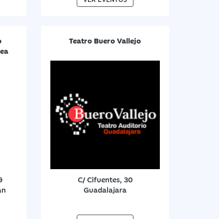
o
Teatro Buero Vallejo
xea
9
C/ Cifuentes, 30
án
Guadalajara