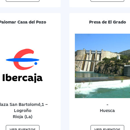
Palomar Casa del Pozo
Presa de El Grado
laza San Bartolomé,1 –
-
Logroño
Huesca
Rioja (La)
VER EVENTOS
VER EVENTOS