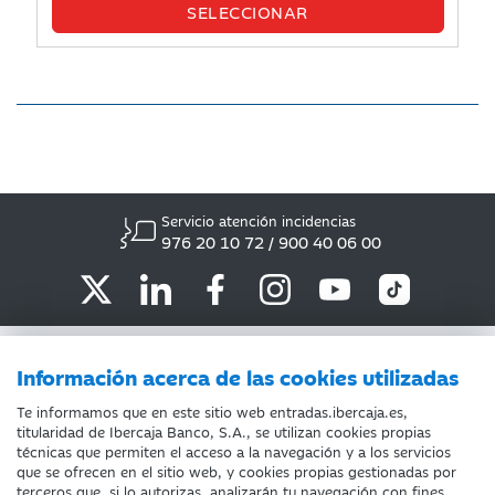
Servicio atención incidencias
976 20 10 72 / 900 40 06 00
ATENCIÓN AL CLIENTE
Información acerca de las cookies utilizadas
POLÍTICA DE COOKIES
Te informamos que en este sitio web entradas.ibercaja.es,
titularidad de Ibercaja Banco, S.A., se utilizan cookies propias
INFORMACIÓN COMERCIAL IBERCAJA
técnicas que permiten el acceso a la navegación y a los servicios
que se ofrecen en el sitio web, y cookies propias gestionadas por
AVISO LEGAL
terceros que, si lo autorizas, analizarán tu navegación con fines