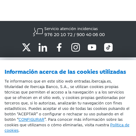
Servicio atención incidencias
976 20 10 72 / 900 40 06 00
ATENCIÓN AL CLIENTE
Información acerca de las cookies utilizadas
POLÍTICA DE COOKIES
Te informamos que en este sitio web entradas.ibercaja.es,
titularidad de Ibercaja Banco, S.A., se utilizan cookies propias
INFORMACIÓN COMERCIAL IBERCAJA
técnicas que permiten el acceso a la navegación y a los servicios
que se ofrecen en el sitio web, y cookies propias gestionadas por
AVISO LEGAL
terceros que, si lo autorizas, analizarán tu navegación con fines
estadísticos. Puedes aceptar el uso de todas las cookies pulsando el
botón “ACEPTAR” o configurar o rechazar su uso pulsando en el
Fecha de Edición: 09/08/2026
botón “
CONFIGURAR
”. Para conocer más información sobre las
©Ibercaja Banco, S.A. - IBERCAJA - NIF A-99319030 R.M. de
cookies que utilizamos o cómo eliminarlas, visita nuestra
Política de
Zaragoza (T.3865.F.1 - H.Z.-52186, Inscript. 1ª)
cookies
.
Entidad de Crédito inscrita en el Registro Especial del Banco de