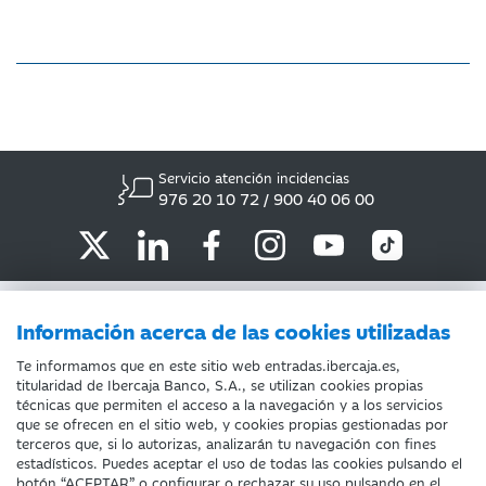
Servicio atención incidencias
976 20 10 72 / 900 40 06 00
ATENCIÓN AL CLIENTE
Información acerca de las cookies utilizadas
POLÍTICA DE COOKIES
Te informamos que en este sitio web entradas.ibercaja.es,
titularidad de Ibercaja Banco, S.A., se utilizan cookies propias
INFORMACIÓN COMERCIAL IBERCAJA
técnicas que permiten el acceso a la navegación y a los servicios
que se ofrecen en el sitio web, y cookies propias gestionadas por
AVISO LEGAL
terceros que, si lo autorizas, analizarán tu navegación con fines
estadísticos. Puedes aceptar el uso de todas las cookies pulsando el
botón “ACEPTAR” o configurar o rechazar su uso pulsando en el